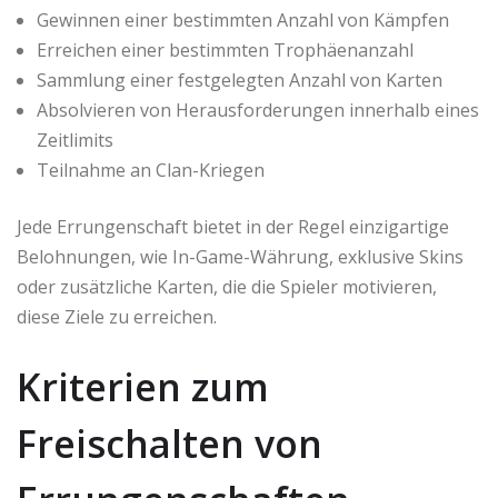
Gewinnen einer bestimmten Anzahl von Kämpfen
Erreichen einer bestimmten Trophäenanzahl
Sammlung einer festgelegten Anzahl von Karten
Absolvieren von Herausforderungen innerhalb eines
Zeitlimits
Teilnahme an Clan-Kriegen
Jede Errungenschaft bietet in der Regel einzigartige
Belohnungen, wie In-Game-Währung, exklusive Skins
oder zusätzliche Karten, die die Spieler motivieren,
diese Ziele zu erreichen.
Kriterien zum
Freischalten von