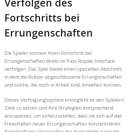
Verfolgen des
Fortschritts bei
Errungenschaften
Die Spieler können ihren Fortschritt bei
Errungenschaften direkt im Pass Royale-Interface
verfolgen. Das Spiel bietet einen speziellen Abschnitt,
in dem die Nutzer abgeschlossene Errungenschaften
und solche, die noch in Arbeit sind, einsehen können.
Dieses Verfolgungssystem ermöglicht es den Spielern,
Ziele zu setzen und ihre Strategien entsprechend
anzupassen, um sicherzustellen, dass sie sich auf das
Freischalten neuer Errungenschaften konzentrieren.
Regelmäßiges Überprüfen des Fortschritts kann die