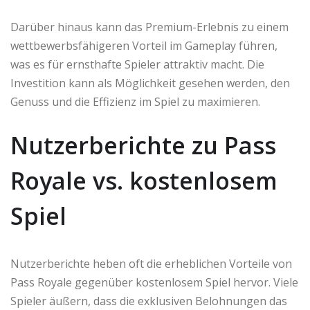
Darüber hinaus kann das Premium-Erlebnis zu einem
wettbewerbsfähigeren Vorteil im Gameplay führen,
was es für ernsthafte Spieler attraktiv macht. Die
Investition kann als Möglichkeit gesehen werden, den
Genuss und die Effizienz im Spiel zu maximieren.
Nutzerberichte zu Pass
Royale vs. kostenlosem
Spiel
Nutzerberichte heben oft die erheblichen Vorteile von
Pass Royale gegenüber kostenlosem Spiel hervor. Viele
Spieler äußern, dass die exklusiven Belohnungen das