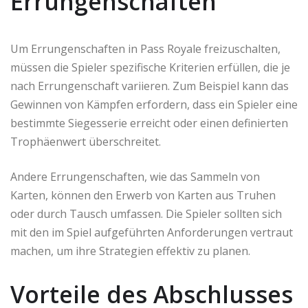
Errungenschaften
Um Errungenschaften in Pass Royale freizuschalten,
müssen die Spieler spezifische Kriterien erfüllen, die je
nach Errungenschaft variieren. Zum Beispiel kann das
Gewinnen von Kämpfen erfordern, dass ein Spieler eine
bestimmte Siegesserie erreicht oder einen definierten
Trophäenwert überschreitet.
Andere Errungenschaften, wie das Sammeln von
Karten, können den Erwerb von Karten aus Truhen
oder durch Tausch umfassen. Die Spieler sollten sich
mit den im Spiel aufgeführten Anforderungen vertraut
machen, um ihre Strategien effektiv zu planen.
Vorteile des Abschlusses