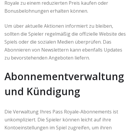
Royale zu einem reduzierten Preis kaufen oder
Bonusbelohnungen erhalten können.
Um über aktuelle Aktionen informiert zu bleiben,
sollten die Spieler regelmäßig die offizielle Website des
Spiels oder die sozialen Medien überprüfen. Das
Abonnieren von Newslettern kann ebenfalls Updates
zu bevorstehenden Angeboten liefern.
Abonnementverwaltung
und Kündigung
Die Verwaltung Ihres Pass Royale-Abonnements ist
unkompliziert. Die Spieler können leicht auf ihre
Kontoeinstellungen im Spiel zugreifen, um ihren