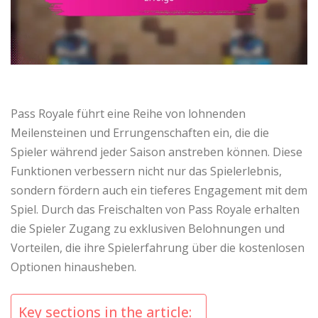
Pass Royale führt eine Reihe von lohnenden
Meilensteinen und Errungenschaften ein, die die
Spieler während jeder Saison anstreben können. Diese
Funktionen verbessern nicht nur das Spielerlebnis,
sondern fördern auch ein tieferes Engagement mit dem
Spiel. Durch das Freischalten von Pass Royale erhalten
die Spieler Zugang zu exklusiven Belohnungen und
Vorteilen, die ihre Spielerfahrung über die kostenlosen
Optionen hinausheben.
Key sections in the article: