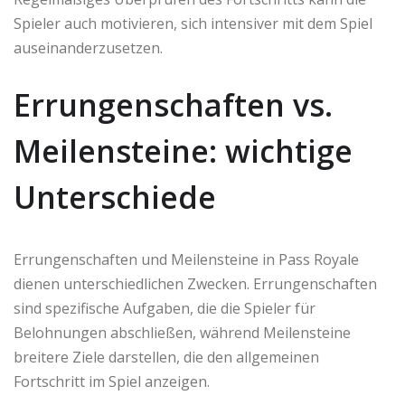
Spieler auch motivieren, sich intensiver mit dem Spiel
auseinanderzusetzen.
Errungenschaften vs.
Meilensteine: wichtige
Unterschiede
Errungenschaften und Meilensteine in Pass Royale
dienen unterschiedlichen Zwecken. Errungenschaften
sind spezifische Aufgaben, die die Spieler für
Belohnungen abschließen, während Meilensteine
breitere Ziele darstellen, die den allgemeinen
Fortschritt im Spiel anzeigen.