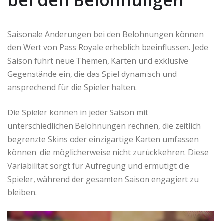
bei den Belohnungen
Saisonale Änderungen bei den Belohnungen können
den Wert von Pass Royale erheblich beeinflussen. Jede
Saison führt neue Themen, Karten und exklusive
Gegenstände ein, die das Spiel dynamisch und
ansprechend für die Spieler halten.
Die Spieler können in jeder Saison mit
unterschiedlichen Belohnungen rechnen, die zeitlich
begrenzte Skins oder einzigartige Karten umfassen
können, die möglicherweise nicht zurückkehren. Diese
Variabilität sorgt für Aufregung und ermutigt die
Spieler, während der gesamten Saison engagiert zu
bleiben.