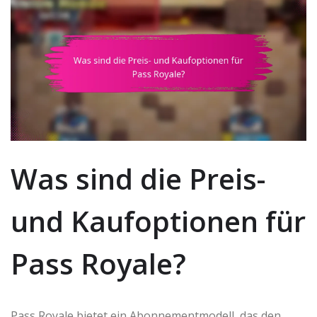
Was sind die Preis-
und Kaufoptionen für
Pass Royale?
Pass Royale bietet ein Abonnementmodell, das den