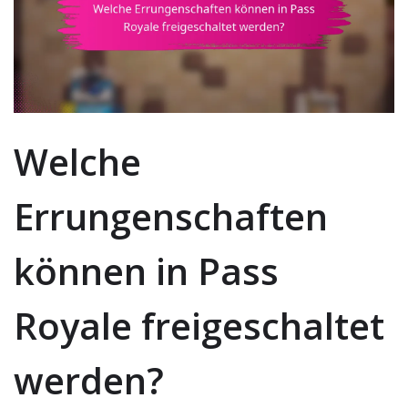
Welche
Errungenschaften
können in Pass
Royale freigeschaltet
werden?