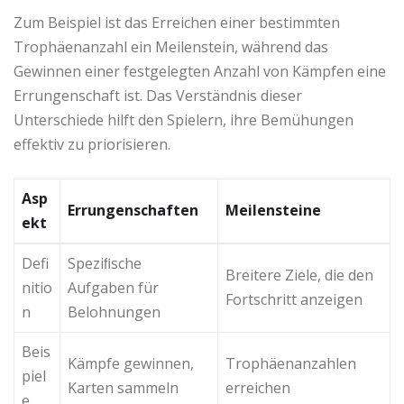
Zum Beispiel ist das Erreichen einer bestimmten
Trophäenanzahl ein Meilenstein, während das
Gewinnen einer festgelegten Anzahl von Kämpfen eine
Errungenschaft ist. Das Verständnis dieser
Unterschiede hilft den Spielern, ihre Bemühungen
effektiv zu priorisieren.
Asp
Errungenschaften
Meilensteine
ekt
Defi
Speziﬁsche
Breitere Ziele, die den
nitio
Aufgaben für
Fortschritt anzeigen
n
Belohnungen
Beis
Kämpfe gewinnen,
Trophäenanzahlen
piel
Karten sammeln
erreichen
e