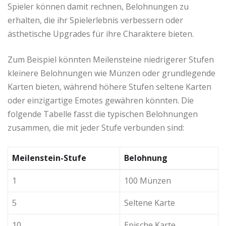
Spieler können damit rechnen, Belohnungen zu
erhalten, die ihr Spielerlebnis verbessern oder
ästhetische Upgrades für ihre Charaktere bieten.
Zum Beispiel könnten Meilensteine niedrigerer Stufen
kleinere Belohnungen wie Münzen oder grundlegende
Karten bieten, während höhere Stufen seltene Karten
oder einzigartige Emotes gewähren könnten. Die
folgende Tabelle fasst die typischen Belohnungen
zusammen, die mit jeder Stufe verbunden sind:
Meilenstein-Stufe
Belohnung
1
100 Münzen
5
Seltene Karte
10
Epische Karte