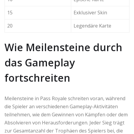
15
Exklusiver Skin
20
Legendäre Karte
Wie Meilensteine durch
das Gameplay
fortschreiten
Meilensteine in Pass Royale schreiten voran, während
die Spieler an verschiedenen Gameplay-Aktivitäten
teilnehmen, wie dem Gewinnen von Kämpfen oder dem
Absolvieren von Herausforderungen. Jeder Sieg trägt
zur Gesamtanzahl der Trophäen des Spielers bei, die