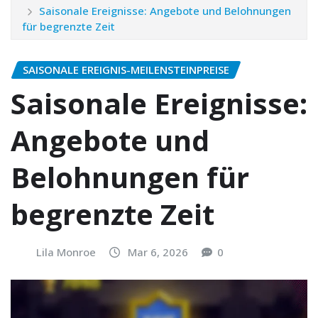
Saisonale Ereignisse: Angebote und Belohnungen
für begrenzte Zeit
SAISONALE EREIGNIS-MEILENSTEINPREISE
Saisonale Ereignisse:
Angebote und
Belohnungen für
begrenzte Zeit
Lila Monroe
Mar 6, 2026
0