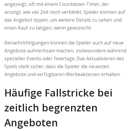
angezeigt, oft mit einem Countdown-Timer, der
anzeigt, wie viel Zeit noch verbleibt. Spieler können auf
das Angebot tippen, um weitere Details zu sehen und
einen Kauf zu tätigen, wenn gewünscht.
Benachrichtigungen können die Spieler auch auf neue
Angebote aufmerksam machen, insbesondere während
spezieller Events oder Feiertage. Das Aktualisieren des
Spiels stellt sicher, dass die Spieler die neuesten
Angebote und verfügbaren Werbeaktionen erhalten.
Häufige Fallstricke bei
zeitlich begrenzten
Angeboten