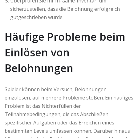
Überprüfen Sie Ihr In-Game-Inventar, um
sicherzustellen, dass die Belohnung erfolgreich
gutgeschrieben wurde.
Häufige Probleme beim
Einlösen von
Belohnungen
Spieler können beim Versuch, Belohnungen
einzulösen, auf mehrere Probleme stoßen. Ein häufiges
Problem ist das Nichterfüllen der
Teilnahmebedingungen, die das Abschließen
spezifischer Aufgaben oder das Erreichen eines
bestimmten Levels umfassen können. Darüber hinaus