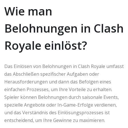
Wie man
Belohnungen in Clash
Royale einlöst?
Das Einlösen von Belohnungen in Clash Royale umfasst
das Abschließen spezifischer Aufgaben oder
Herausforderungen und dann das Befolgen eines
einfachen Prozesses, um Ihre Vorteile zu erhalten.
Spieler können Belohnungen durch saisonale Events,
spezielle Angebote oder In-Game-Erfolge verdienen,
und das Verständnis des Einlösungsprozesses ist
entscheidend, um Ihre Gewinne zu maximieren.