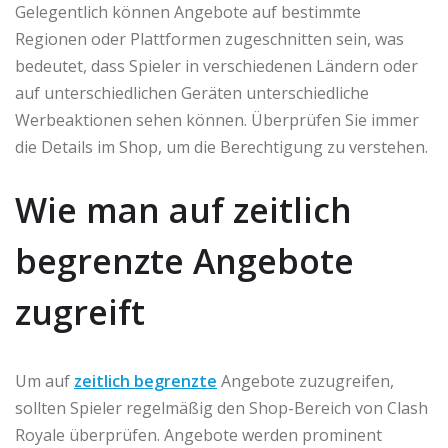
Gelegentlich können Angebote auf bestimmte
Regionen oder Plattformen zugeschnitten sein, was
bedeutet, dass Spieler in verschiedenen Ländern oder
auf unterschiedlichen Geräten unterschiedliche
Werbeaktionen sehen können. Überprüfen Sie immer
die Details im Shop, um die Berechtigung zu verstehen.
Wie man auf zeitlich
begrenzte Angebote
zugreift
Um auf
zeitlich begrenzte
Angebote zuzugreifen,
sollten Spieler regelmäßig den Shop-Bereich von Clash
Royale überprüfen. Angebote werden prominent