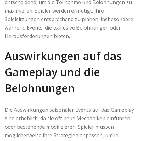
entscheidend, um die Teilnahme und Belohnungen zu
maximieren. Spieler werden ermutigt, ihre
Spielsitzungen entsprechend zu planen, insbesondere
während Events, die exklusive Belohnungen oder
Herausforderungen bieten.
Auswirkungen auf das
Gameplay und die
Belohnungen
Die Auswirkungen saisonaler Events auf das Gameplay
sind erheblich, da sie oft neue Mechaniken einführen
oder bestehende modifizieren. Spieler müssen
möglicherweise ihre Strategien anpassen, um in