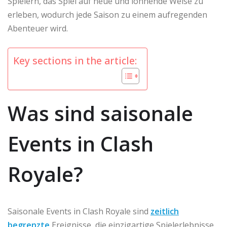
Spielern, das Spiel auf neue und lohnende Weise zu
erleben, wodurch jede Saison zu einem aufregenden
Abenteuer wird.
Key sections in the article:
Was sind saisonale
Events in Clash
Royale?
Saisonale Events in Clash Royale sind
zeitlich
begrenzte
Ereignisse, die einzigartige Spielerlebnisse