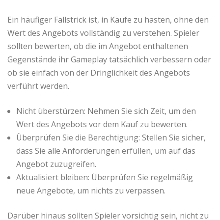
Ein häufiger Fallstrick ist, in Käufe zu hasten, ohne den
Wert des Angebots vollständig zu verstehen. Spieler
sollten bewerten, ob die im Angebot enthaltenen
Gegenstände ihr Gameplay tatsächlich verbessern oder
ob sie einfach von der Dringlichkeit des Angebots
verführt werden.
Nicht überstürzen: Nehmen Sie sich Zeit, um den
Wert des Angebots vor dem Kauf zu bewerten.
Überprüfen Sie die Berechtigung: Stellen Sie sicher,
dass Sie alle Anforderungen erfüllen, um auf das
Angebot zuzugreifen.
Aktualisiert bleiben: Überprüfen Sie regelmäßig
neue Angebote, um nichts zu verpassen.
Darüber hinaus sollten Spieler vorsichtig sein, nicht zu