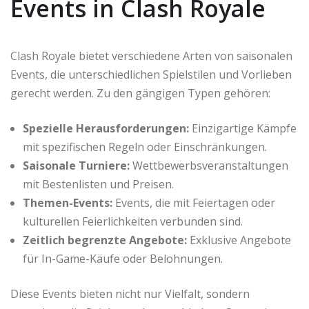
Events in Clash Royale
Clash Royale bietet verschiedene Arten von saisonalen
Events, die unterschiedlichen Spielstilen und Vorlieben
gerecht werden. Zu den gängigen Typen gehören:
Spezielle Herausforderungen:
Einzigartige Kämpfe
mit spezifischen Regeln oder Einschränkungen.
Saisonale Turniere:
Wettbewerbsveranstaltungen
mit Bestenlisten und Preisen.
Themen-Events:
Events, die mit Feiertagen oder
kulturellen Feierlichkeiten verbunden sind.
Zeitlich begrenzte Angebote:
Exklusive Angebote
für In-Game-Käufe oder Belohnungen.
Diese Events bieten nicht nur Vielfalt, sondern