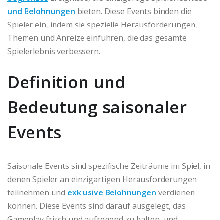
und Belohnungen
bieten. Diese Events binden die
Spieler ein, indem sie spezielle Herausforderungen,
Themen und Anreize einführen, die das gesamte
Spielerlebnis verbessern.
Definition und
Bedeutung saisonaler
Events
Saisonale Events sind spezifische Zeiträume im Spiel, in
denen Spieler an einzigartigen Herausforderungen
teilnehmen und
exklusive Belohnungen
verdienen
können. Diese Events sind darauf ausgelegt, das
Gameplay frisch und aufregend zu halten, und