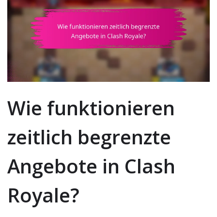
Wie funktionieren
zeitlich begrenzte
Angebote in Clash
Royale?