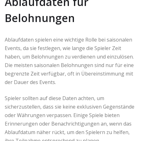
Ablaufdaten für
Belohnungen
Ablaufdaten spielen eine wichtige Rolle bei saisonalen
Events, da sie festlegen, wie lange die Spieler Zeit
haben, um Belohnungen zu verdienen und einzulösen.
Die meisten saisonalen Belohnungen sind nur für eine
begrenzte Zeit verfügbar, oft in Übereinstimmung mit
der Dauer des Events.
Spieler sollten auf diese Daten achten, um
sicherzustellen, dass sie keine exklusiven Gegenstände
oder Währungen verpassen. Einige Spiele bieten
Erinnerungen oder Benachrichtigungen an, wenn das
Ablaufdatum näher rückt, um den Spielern zu helfen,
ihre Teilnahme entsprechend zu planen.