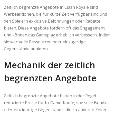
Zeitlich begrenzte Angebote in Clash Royale sind
Werbeaktionen, die für kurze Zeit verfügbar sind und
den Spielern exklusive Belohnungen oder Rabatte
bieten. Diese Angebote fördern oft das Engagement
und können das Gameplay erheblich verbessern, indem
sie wertvolle Ressourcen oder einzigartige
Gegenstände anbieten.
Mechanik der zeitlich
begrenzten Angebote
Zeitlich begrenzte Angebote bieten in der Regel
reduzierte Preise für In-Game-Käufe, spezielle Bundles
oder einzigartige Gegenstände, die zu anderen Zeiten