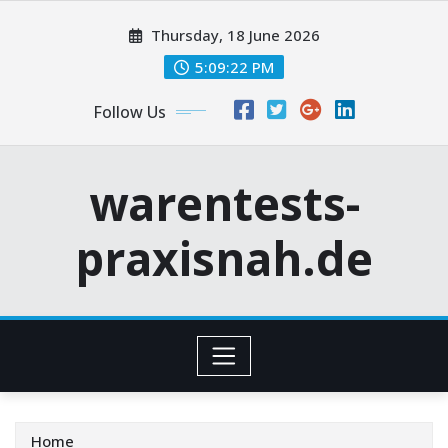
Skip
Thursday, 18 June 2026
to
content
5:09:24 PM
Follow Us
warentests-
praxisnah.de
Home