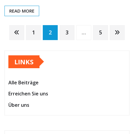
READ MORE
Posts
1
2
3
…
5
pagination
LINKS
Alle Beiträge
Erreichen Sie uns
Über uns